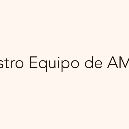
ación de Músicos Pastoral
s Unidos
Administración
Membresías
Explore
stro Equipo de A