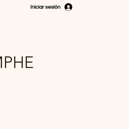
Iniciar sesión
es Hispanos
Contáctanos
Donaciones
MPHE