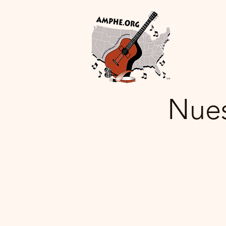
Asoci
de Estado
Inicio
Nue