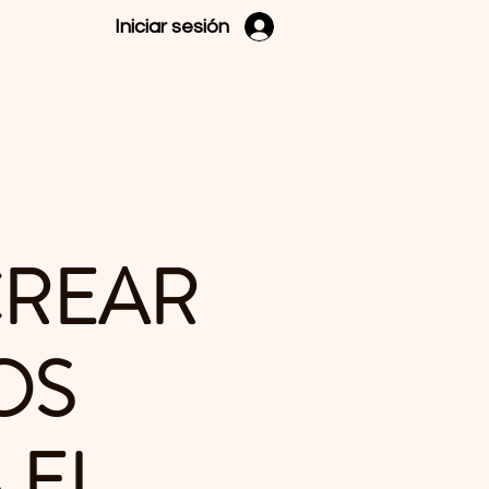
Iniciar sesión
es Hispanos
Contáctanos
Donaciones
CREAR
OS
 EL