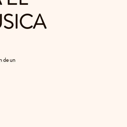
ÚSICA
ón de un