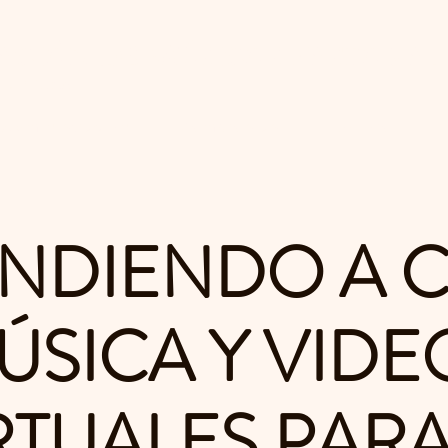
ación de Músicos Pastoral
s Unidos
Administración
Membresías
Explore
NDIENDO A 
ÚSICA Y VIDE
RTUALES PARA