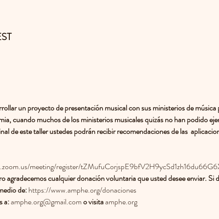
EST
ollar un proyecto de presentación musical con sus ministerios de música 
a, cuando muchos de los ministerios musicales quizás no han podido ejerc
nal de este taller ustedes podrán recibir recomendaciones de las  aplicacion
b.zoom.us/meeting/register/tZMufuCorjspE9bfV2H9ycSd1zh16du66G6
ero agradecemos cualquier donación voluntaria que usted desee enviar. Si 
medio de: 
https://www.amphe.org/donaciones
 a: 
amphe.org@gmail.com
 o visita 
amphe.org