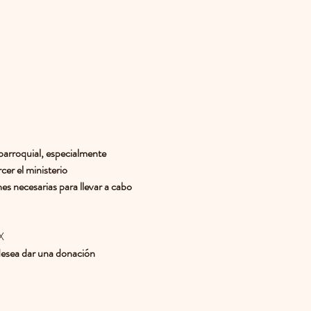
parroquial, especialmente 
er el ministerio 
es necesarias para llevar a cabo 
X
desea dar una donación 