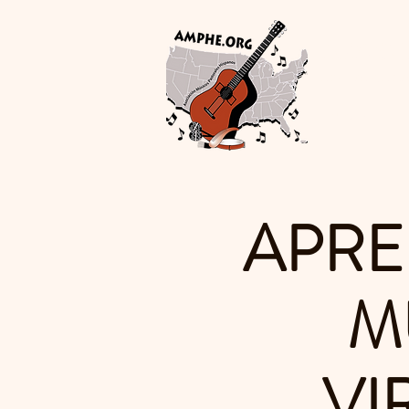
Asoci
de Estado
Inicio
APRE
M
VI